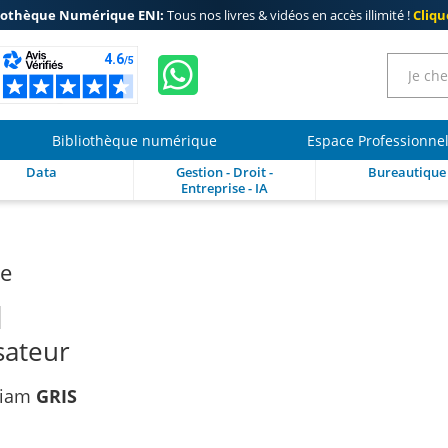
iothèque Numérique ENI:
Tous nos livres & vidéos en accès illimité !
Clique
Bibliothèque numérique
Espace Professionne
Data
Gestion - Droit -
Bureautique
Entreprise - IA
re
1
isateur
riam
GRIS