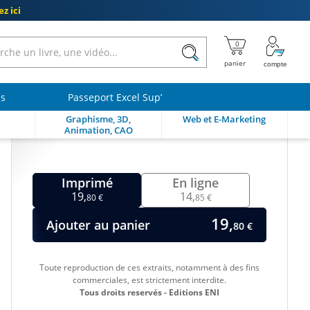
z ici
ls
Passeport Excel Sup’
Graphisme, 3D,
Web et E-Marketing
Animation, CAO
Imprimé
En ligne
19,
14,
80 €
85 €
19,
Ajouter au panier
80 €
Toute reproduction de ces extraits, notamment à des fins
commerciales, est strictement interdite.
Tous droits reservés - Editions ENI