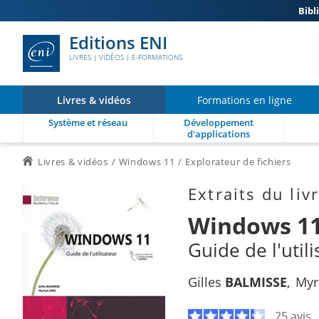
Bibl
Editions ENI
LIVRES | VIDÉOS | E-FORMATIONS
Livres & vidéos
Formations en ligne
Système et réseau
Développement
d'applications
Livres & vidéos
Windows 11
Explorateur de fichiers
Extraits du liv
Windows 1
Guide de l'util
Gilles
BALMISSE
My
25 avis