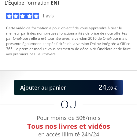
L'Équipe Formation
ENI
1 avis
Cette vidéo de formation a pour objectif de vous apprendre à tirer le
meilleur parti des nombreuses fonctionnalités de prise de note offertes
par OneNote ; elle a été tournée avec la version 2016 de OneNote mais
présente également les spécificités de la version Online intégrée à Office
365. Le premier module vous permettra de découvrir OneNote et de faire
vos premiers pas : au travers...
24,
Ajouter
au panier
99 €
OU
Pour moins de 50€/mois
Tous nos livres et vidéos
en accès illimité 24h/24