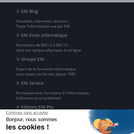
ENI Blog
Actualités, interviews, dossiers…
Toute l’informatique vue par ENI
ENI Ecole informatique
Formations de BAC+2 à BAC+5,
dans nos campus physiques et en ligne
Groupe ENI
Expert de la formation informatique
sous toutes ses formes depuis 1981
ENI Service
Formations avec formateur à l'informatique,
à distance ou en présentiel
Editions ENI Pro
Supports de cours
pour les organismes de formation
ENI elearning