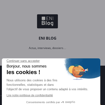
ENI BLOG
Actus, interviews, dossiers…
Certifications ENI