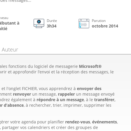
 des messages...
iveau
Durée
Parution
ébutant à
3h34
octobre 2014
nitié
Auteur
pales fonctions du logiciel de messagerie
Microsoft®
vrir et approfondir l’envoi et la réception des messages, le
et l'onglet FICHIER, vous apprendrez à
envoyer des
comment
renvoyer
un message,
rappeler
un message envoyé
ndrez également à
répondre à un message
, à le
transférer,
ur d’absence
, à rechercher, trier, imprimer, supprimer les
érer votre agenda pour planifier
rendez-vous
,
événements
,
, partager vos calendriers et créer des groupes de