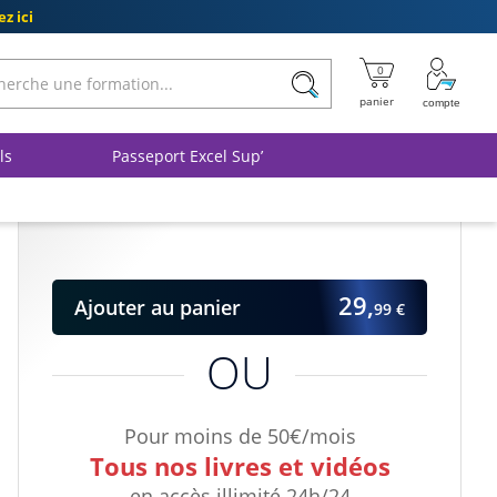
z ici
ls
Passeport Excel Sup’
29,
Ajouter
au panier
99 €
OU
Pour moins de 50€/mois
Tous nos livres et vidéos
en accès illimité 24h/24