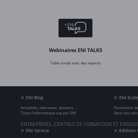
Webinaires ENI TALKS
Table ronde avec des experts
ENI Blog
ENI Ecol
Actualités, interviews, dossiers…
Formations d
Toute l’informatique vue par ENI
dans nos camp
ENTREPRISES, CENTRES DE FORMATION ET ENSE
ENI Service
Editions 