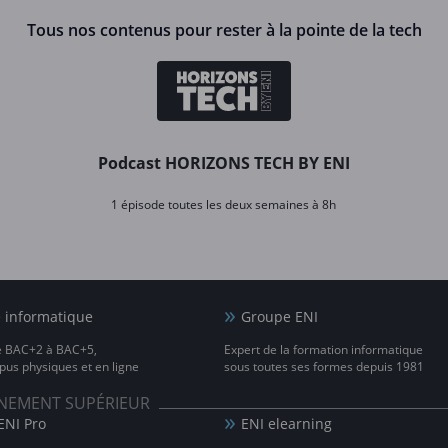
Tous nos contenus pour rester à la pointe de la tech
Podcast HORIZONS TECH BY ENI
1 épisode toutes les deux semaines à 8h
e informatique
Groupe ENI
e BAC+2 à BAC+5,
Expert de la formation informatique
us physiques et en ligne
sous toutes ses formes depuis 1981
IGNEMENT SUPÉRIEUR
ENI Pro
ENI elearning