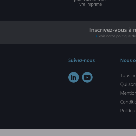
livre imprimé
Inscrivez-vous à 
voir notre politique d
Suivez-nous
Nous c
Tous no


Qui so
Mention
Conditi
Politiq