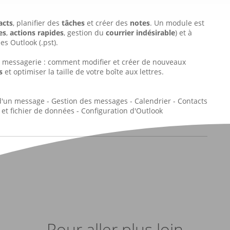
acts
, planifier des
tâches
et créer des
notes
. Un module est
es
,
actions rapides
, gestion du
courrier indésirable
) et à
es Outlook (.pst).
de messagerie : comment modifier et créer de nouveaux
s
et optimiser la taille de votre boîte aux lettres.
d'un message - Gestion des messages - Calendrier - Contacts
 et fichier de données - Configuration d'Outlook
Pour aller plus loin