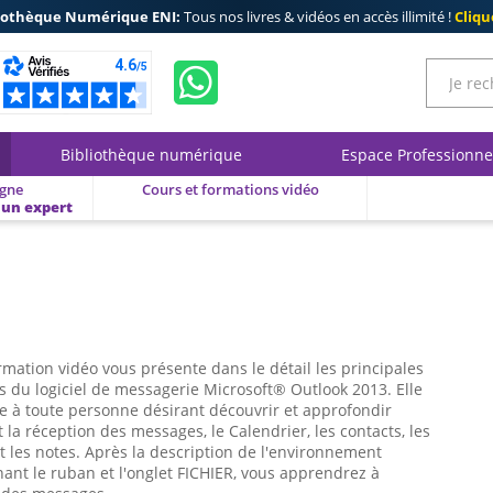
iothèque Numérique ENI:
Tous nos livres & vidéos en accès illimité !
Clique
Bibliothèque numérique
Espace Professionne
igne
Cours et formations vidéo
 un expert
rmation vidéo vous présente dans le détail les principales
s du logiciel de messagerie Microsoft® Outlook 2013. Elle
e à toute personne désirant découvrir et approfondir
et la réception des messages, le Calendrier, les contacts, les
t les notes. Après la description de l'environnement
nt le ruban et l'onglet FICHIER, vous apprendrez à