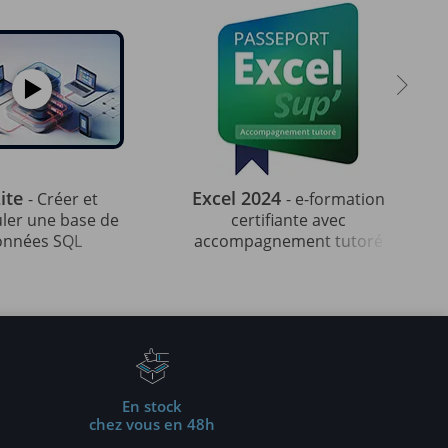
ite
Excel 2024
- Créer et
- e-formation
ler une base de
certifiante avec
onnées SQL
accompagnement tutoré
En stock
chez vous en 48h