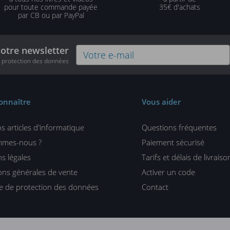
pour toute commande payée
35€ d'achats
par CB ou par PayPal
notre newsletter
e protection des données
onnaître
Vous aider
s articles d'informatique
Questions fréquentes
mmes-nous ?
Paiement sécurisé
s légales
Tarifs et délais de livraiso
ons générales de vente
Activer un code
ue de protection des données
Contact