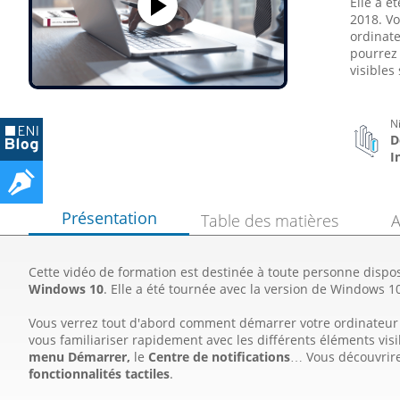
Elle a é
2018. V
ordinate
pourrez 
visibles 
N
D
I
Présentation
Table des matières
A
Cette vidéo de formation est destinée à toute personne dispo
Windows 10
. Elle a été tournée avec la version de Windows 10
Vous verrez tout d'abord comment démarrer votre ordinateur 
vous familiariser rapidement avec les différents éléments visi
menu Démarrer,
le
Centre de notifications
…
Vous découvrire
fonctionnalités tactiles
.