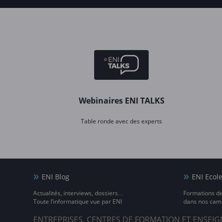
Webinaires ENI TALKS
Table ronde avec des experts
ENI Blog
ENI Ecol
Actualités, interviews, dossiers…
Formations d
Toute l’informatique vue par ENI
dans nos camp
ENTREPRISES, CENTRES DE FORMATION ET ENSE