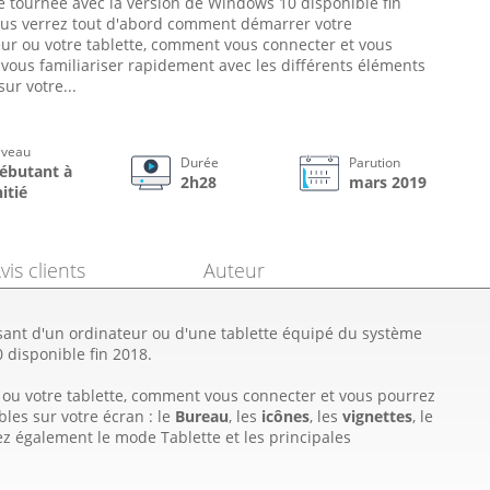
té tournée avec la version de Windows 10 disponible fin
ous verrez tout d'abord comment démarrer votre
ur ou votre tablette, comment vous connecter et vous
vous familiariser rapidement avec les différents éléments
sur votre...
iveau
Durée
Parution
ébutant à
2h28
mars 2019
nitié
vis clients
Auteur
sant d'un ordinateur ou d'une tablette équipé du système
 disponible fin 2018.
ou votre tablette, comment vous connecter et vous pourrez
bles sur votre écran : le
Bureau
, les
icônes
, les
vignettes
, le
z également le mode Tablette et les principales