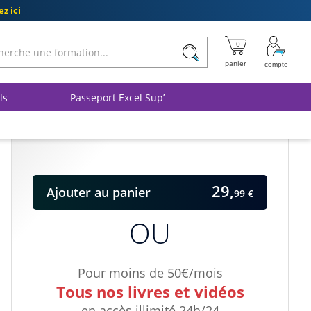
z ici
ls
Passeport Excel Sup’
29,
Ajouter
au panier
99 €
OU
Pour moins de 50€/mois
Tous nos livres et vidéos
en accès illimité 24h/24