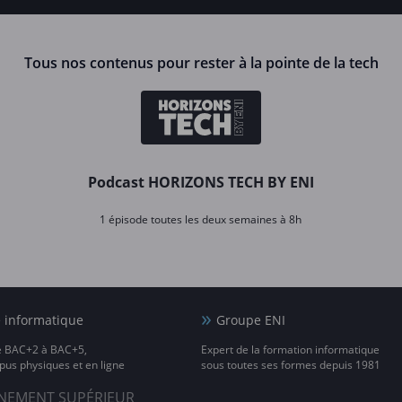
Tous nos contenus pour rester à la pointe de la tech
Podcast HORIZONS TECH BY ENI
1 épisode toutes les deux semaines à 8h
e informatique
Groupe ENI
e BAC+2 à BAC+5,
Expert de la formation informatique
us physiques et en ligne
sous toutes ses formes depuis 1981
IGNEMENT SUPÉRIEUR