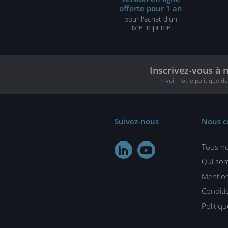
offerte pour 1 an
pour l'achat d'un
livre imprimé
Inscrivez-vous à 
voir notre politique d
Suivez-nous
Nous c
Tous no


Qui so
Mention
Conditi
Politiq