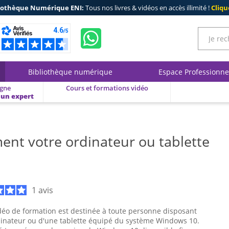
iothèque Numérique ENI:
Tous nos livres & vidéos en accès illimité !
Clique
Bibliothèque numérique
Espace Professionne
igne
Cours et formations vidéo
 un expert
ement votre ordinateur ou tablette
1 avis
déo de formation est destinée à toute personne disposant
dinateur ou d'une tablette équipé du système Windows 10.