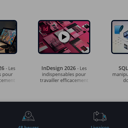
026
InDesign 2026
SQL
- Les
- Les
s pour
indispensables pour
manipu
cacement
travailler efficacement
d
48 heures
Livraison