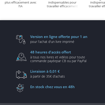
plus efficacement avec
indispensables pour
indispens
l’IA
travailler efficacement
travailler e
Version en ligne
offerte pour 1 an
pour l'achat d'un
livre imprimé
48 heures
d'accès offert
à tous nos livres et vidéos
pour toute
commande payée
par CB ou par PayPal
Livraison
à 0,01 €
à partir de
35€ d'achats
En stock
chez vous en 48h