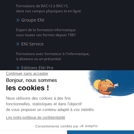
Formations de BAC+2 à BAC+5,
dans nos campus physiques et en ligne
Groupe ENI
Expert de la formation informatique
sous toutes ses formes depuis 1981
ENI Service
Formations avec formateur à l'informatique,
à distance ou en présentiel
Editions ENI Pro
Supports de cours
pour les organismes de formation
ENI elearning
La solution de formation à l'informatique en ligne,
disponible en 5 langues
Certifications ENI
Certifications à l'informatique
éligibles CPF et reconnues par l'État