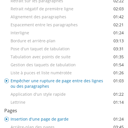
Retrait sur les paragraphes
02:22
Retrait négatif de première ligne
02:03
Alignement des paragraphes
01:42
Espacement entre les paragraphes
02:21
Interligne
01:24
Bordure et arrière-plan
03:13
Pose d'un taquet de tabulation
03:31
Tabulation avec points de suite
01:35
Gestion des taquets de tabulation
01:54
Liste à puces et liste numérotée
01:26
Empêcher une rupture de page entre des lignes
01:03
ou des paragraphes
Application d'un style rapide
01:22
Lettrine
01:14
Pages
Insertion d'une page de garde
01:24
Arrière-plan des pages
03:45