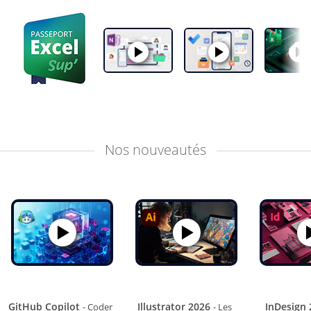
Nos
nouveautés
GitHub Copilot
Illustrator 2026
InDesign
- Coder
- Les