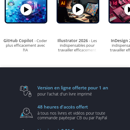
GitHub Copilot
Illustrator 2026
InDesign
- Coder
- Les
plus efficacement avec
indispensables pour
indispens
l’IA
travailler efficacement
travailler e
Version en ligne
offerte pour 1 an
pour l'achat d'un
livre imprimé
48 heures
d'accès offert
à tous nos livres et vidéos
pour toute
commande payée
par CB ou par PayPal