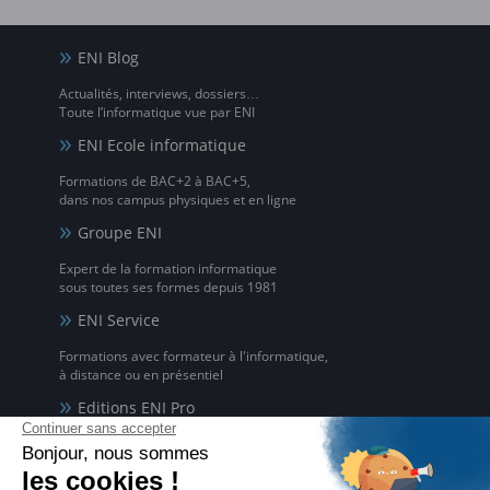
ENI Blog
Actualités, interviews, dossiers…
Toute l’informatique vue par ENI
ENI Ecole informatique
Formations de BAC+2 à BAC+5,
dans nos campus physiques et en ligne
Groupe ENI
Expert de la formation informatique
sous toutes ses formes depuis 1981
ENI Service
Formations avec formateur à l'informatique,
à distance ou en présentiel
Editions ENI Pro
Supports de cours
pour les organismes de formation