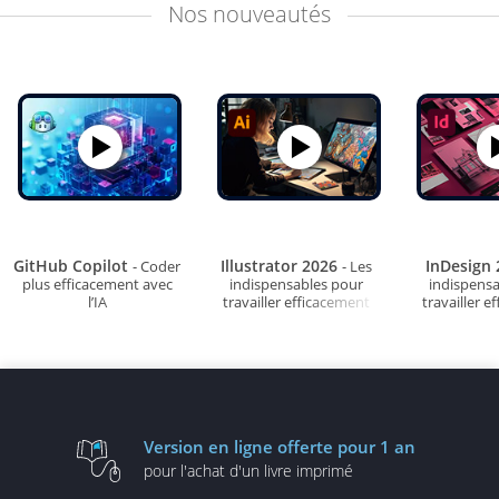
Nos
nouveautés
GitHub Copilot
Illustrator 2026
InDesign
- Coder
- Les
plus efficacement avec
indispensables pour
indispens
l’IA
travailler efficacement
travailler e
Version en ligne
offerte pour 1 an
pour l'achat d'un
livre imprimé