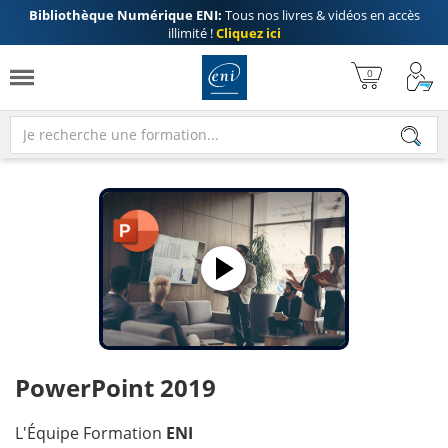
Bibliothèque Numérique ENI:
Tous nos livres & vidéos en accès
illimité !
Cliquez ici
PowerPoint 2019
L'Équipe Formation
ENI