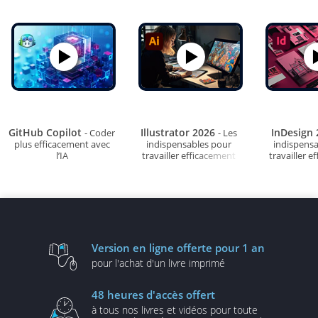
GitHub Copilot
Illustrator 2026
InDesign
- Coder
- Les
plus efficacement avec
indispensables pour
indispens
l’IA
travailler efficacement
travailler e
Version en ligne
offerte pour 1 an
pour l'achat d'un
livre imprimé
48 heures
d'accès offert
à tous nos livres et vidéos
pour toute