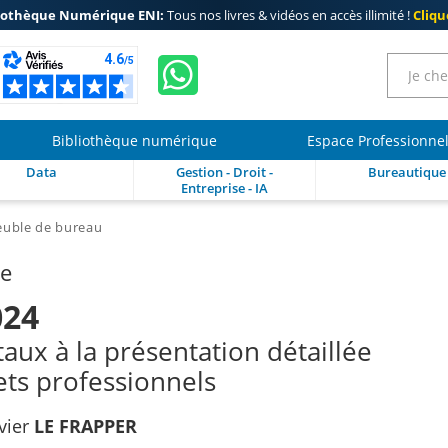
iothèque Numérique ENI:
Tous nos livres & vidéos en accès illimité !
Clique
Bibliothèque numérique
Espace Professionne
Data
Gestion - Droit -
Bureautique
Entreprise - IA
meuble de bureau
re
024
ux à la présentation détaillée
ets professionnels
vier
LE FRAPPER