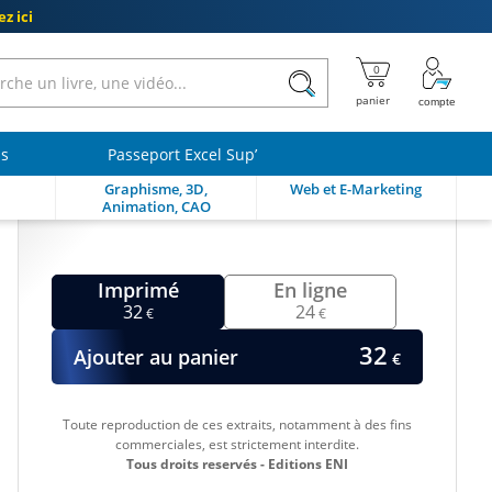
z ici
ls
Passeport Excel Sup’
Graphisme, 3D,
Web et E-Marketing
Animation, CAO
Imprimé
En ligne
32
24
€
€
32
Ajouter au panier
€
Toute reproduction de ces extraits, notamment à des fins
commerciales, est strictement interdite.
Tous droits reservés - Editions ENI