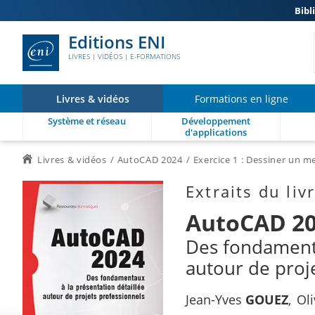
Bibl
Editions ENI
LIVRES | VIDÉOS | E-FORMATIONS
Livres & vidéos
Formations en ligne
Système et réseau
Développement
d'applications
Livres & vidéos
AutoCAD 2024
Exercice 1 : Dessiner un 
Extraits du liv
AutoCAD 2
Des fondamenta
autour de proj
Jean-Yves
GOUEZ
Oli