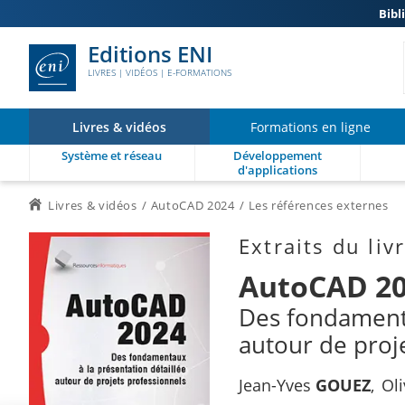
Bibl
Editions ENI
LIVRES | VIDÉOS | E-FORMATIONS
Livres & vidéos
Formations en ligne
Système et réseau
Développement
d'applications
Livres & vidéos
AutoCAD 2024
Les références externes
Extraits du liv
AutoCAD 2
Des fondamenta
autour de proj
Jean-Yves
GOUEZ
Oli