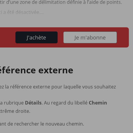
 d’une zone de délimitation définie à l’aide de points.
i a été désactivée....
J'achète
Je m'abonne
référence externe
nez la référence externe pour laquelle vous souhaitez
 la rubrique
Détails
. Au regard du libellé
Chemin
extrême droite.
ant de rechercher le nouveau chemin.