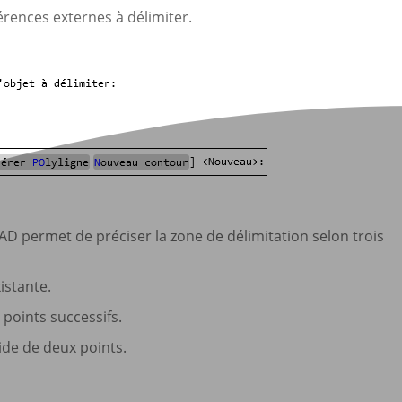
rences externes à délimiter.
CAD permet de préciser la zone de délimitation selon trois
istante.
 points successifs.
aide de deux points.