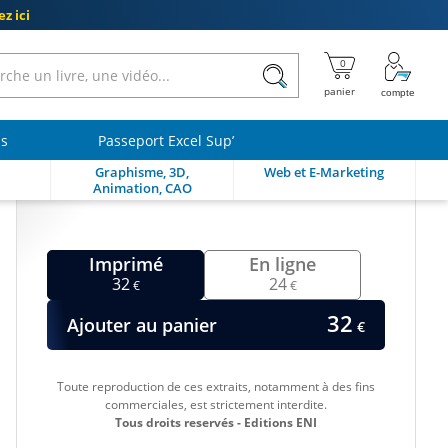
z ici
ls
Passeport Excel Sup’
Graphisme, 3D,
Web et E-Marketing
Animation, CAO
Imprimé
En ligne
32
24
€
€
32
Ajouter au panier
€
Toute reproduction de ces extraits, notamment à des fins
commerciales, est strictement interdite.
Tous droits reservés - Editions ENI