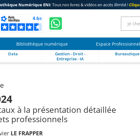
iothèque Numérique ENI:
Tous nos livres & vidéos en accès illimité !
Clique
Bibliothèque numérique
Espace Professionne
Data
Gestion - Droit -
Bureautique
Entreprise - IA
re
024
ux à la présentation détaillée
ets professionnels
vier
LE FRAPPER