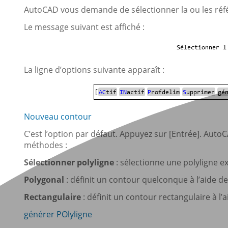
AutoCAD vous demande de sélectionner la ou les réfé
Le message suivant est affiché :
La ligne d’options suivante apparaît :
Nouveau contour
C’est l’option par défaut. Appuyez sur [Entrée]. Auto
méthodes :
Sélectionner polyligne
: sélectionne une polyligne ex
Polygonal
: définit un contour quelconque à l’aide de
Rectangulaire
: définit un contour rectangulaire à l’
générer POlyligne