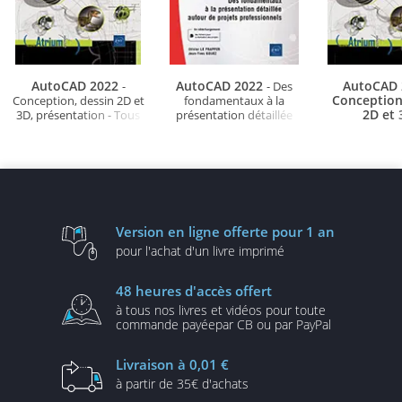
AutoCAD 2022
AutoCAD 2022
AutoCAD 
-
- Des
Conception
Conception, dessin 2D et
fondamentaux à la
2D et 
3D, présentation - Tous
présentation détaillée
présentatio
les outils et
autour de projets
fonctionnalités
professionnels
outils et fonc
avancées...
avancées au
projets profe
Version en ligne
offerte pour 1 an
pour l'achat d'un
livre imprimé
48 heures
d'accès offert
à tous nos livres et vidéos
pour toute
commande payée
par CB ou par PayPal
Livraison
à 0,01 €
à partir de
35€ d'achats