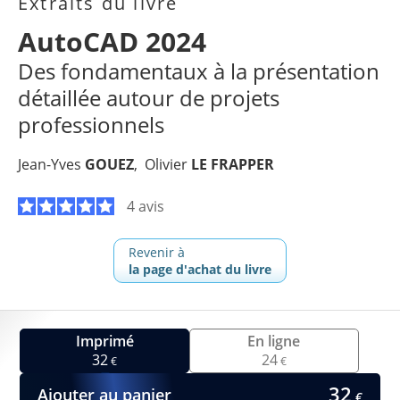
Extraits du livre
AutoCAD 2024
Des fondamentaux à la présentation
détaillée autour de projets
professionnels
Jean-Yves
GOUEZ
Olivier
LE FRAPPER
4 avis
Revenir à
la page d'achat du livre
Imprimé
En ligne
32
24
€
€
32
Ajouter au panier
€