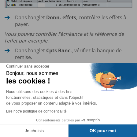
Dans l’onglet
Donn. effets
, contrôlez les effets à
payer.
Vous pouvez contrôler l’échéance et la référence de
l’effet par exemple.
Dans l’onglet
Cpts Banc.
, vérifiez la banque de
remise.
Dans l’onglet
Traiter
, saisissez éventuellement un
motif de refus.
Dans l’onglet
Totaux
, vérifiez le montant total des
effets à payer par échéance.
Dans l’onglet
Paramètres compt.
, saisissez les
paramètres de comptabilisation du paiement de
l’effet.
Dans la section
Données...
Table des matières