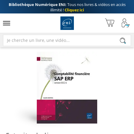
Bibliothèque Numérique ENI:
Tous nos livres & vidéos en accès
illimité !
Cliquez ici