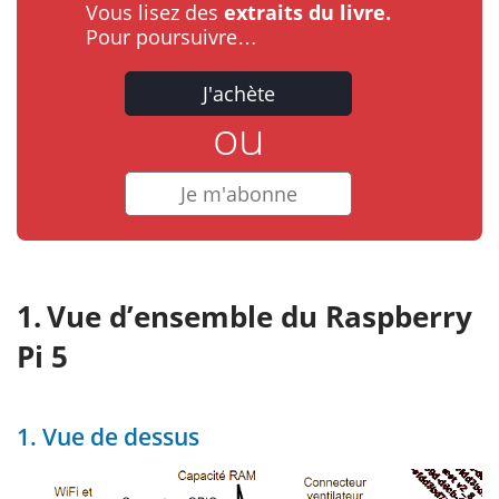
Vous lisez des
extraits du livre.
Pour poursuivre…
J'achète
ou
Je m'abonne
Vue d’ensemble du Raspberry
Pi 5
1. Vue de dessus