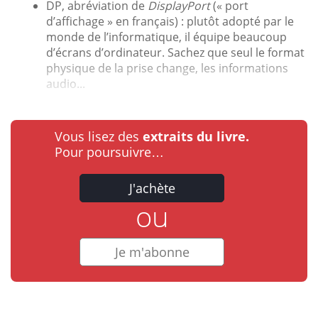
DP, abréviation de
DisplayPort
(« port
d’affichage » en français) : plutôt adopté par le
monde de l’informatique, il équipe beaucoup
d’écrans d’ordinateur. Sachez que seul le format
physique de la prise change, les informations
audio...
Vous lisez des
extraits du livre.
Pour poursuivre…
J'achète
ou
Je m'abonne