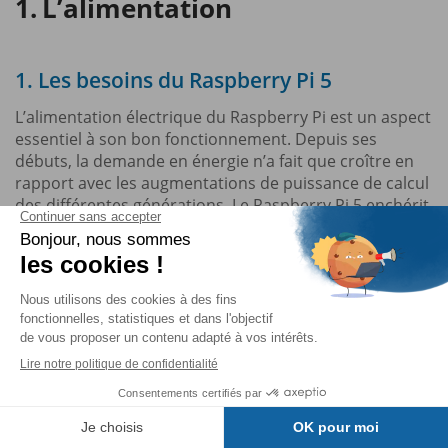
L’alimentation
1. Les besoins du Raspberry Pi 5
L’alimentation électrique du Raspberry Pi est un aspect
essentiel à son bon fonctionnement. Depuis ses
débuts, la demande en énergie n’a fait que croître en
rapport avec les augmentations de puissance de calcul
des différentes générations. Le Raspberry Pi 5 enchérit
à nouveau en demandant un courant de 5 A sous
5 volts, ce qui représente 25 W. Néanmoins, le
Raspberry Pi 5 saura se contenter d’un courant de 3 A,
c’est-à-dire celui fourni par un adaptateur officiel de
Raspberry Pi 4, avec pour conséquence une limitation
à 600 mA pour les périphériques USB. C’est un bon
point pour l’interchangeabilité des alimentations !
Si vous exécutez la version
Desktop
de Raspberry Pi
OS, l’avertissement ci-dessous apparaît lors de
Table des matières
l’affichage du bureau :