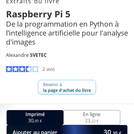
Extraits du livre
Raspberry Pi 5
De la programmation en Python à
l’intelligence artificielle pour l'analyse
d'images
Alexandre
SVETEC
2 avis
Revenir à
la page d'achat du livre
Imprimé
En ligne
30,
23,
95 €
22 €
30,
Ajouter au panier
95 €