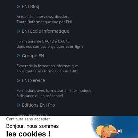
ENI Blog
Actualités, interviews, dossiers…
Toute l’informatique vue par ENI
ENI Ecole informatique
Formations de BAC+2 à BAC+5,
dans nos campus physiques et en ligne
Groupe ENI
Expert de la formation informatique
sous toutes ses formes depuis 1981
ENI Service
Formations avec formateur à l'informatique,
à distance ou en présentiel
Editions ENI Pro
Supports de cours
pour les organismes de formation
ENI elearning