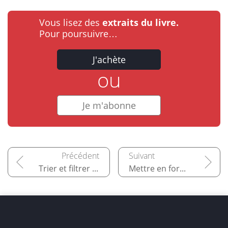
Vous lisez des
extraits du livre.
Pour poursuivre…
J'achète
ou
Je m'abonne
Trier et filtrer de grands ensembles de données
Mettre en forme les résultats