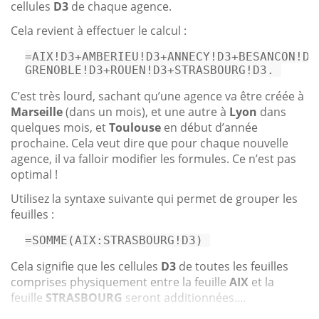
cellules
D3
de chaque agence.
Cela revient à effectuer le calcul :
=AIX!D3+AMBERIEU!D3+ANNECY!D3+BESANCON!D3
GRENOBLE!D3+ROUEN!D3+STRASBOURG!D3. 
C’est très lourd, sachant qu’une agence va être créée à
Marseille
(dans un mois), et une autre à
Lyon
dans
quelques mois, et
Toulouse
en début d’année
prochaine. Cela veut dire que pour chaque nouvelle
agence, il va falloir modifier les formules. Ce n’est pas
optimal !
Utilisez la syntaxe suivante qui permet de grouper les
feuilles :
=
SOMME
(
AIX
:STRASBOURG!D3
) 
Cela signifie que les cellules
D3
de toutes les feuilles
comprises physiquement entre la feuille
AIX
et la
feuille
STRASBOURG
seront additionnées....