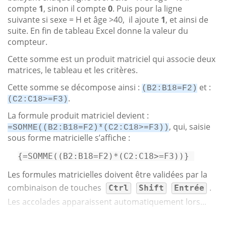
compte
1
, sinon il compte
0
. Puis pour la ligne
suivante si sexe = H et âge >40, il ajoute
1
, et ainsi de
suite. En fin de tableau Excel donne la valeur du
compteur.
Cette somme est un produit matriciel qui associe deux
matrices, le tableau et les critères.
Cette somme se décompose ainsi :
et :
(B2:B18=F2)
.
(C2:C18>=F3)
La formule produit matriciel devient :
, qui, saisie
=SOMME((B2:B18=F2)*(C2:C18>=F3))
sous forme matricielle s’affiche :
{=
SOMME
((
B2
:B18=F2
)*(
C2
:C18>=F3
))} 
Les formules matricielles doivent être validées par la
combinaison de touches
.
Ctrl
Shift
Entrée
Les accolades apparaissent automatiquement lors...