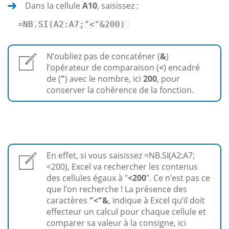
Dans la cellule
A10
, saisissez :
=NB.
SI
(
A2
:A7;
"<"
&
200
) 
N’oubliez pas de concaténer (
&
)
l’opérateur de comparaison (
<
) encadré
de (
"
) avec le nombre, ici
200
, pour
conserver la cohérence de la fonction.
En effet, si vous saisissez =NB.SI(A2:A7;
<200), Excel va rechercher les contenus
des cellules égaux à "
<200
". Ce n’est pas ce
que l’on recherche ! La présence des
caractères
"<"&
, indique à Excel qu’il doit
effecteur un calcul pour chaque cellule et
comparer sa valeur à la consigne, ici