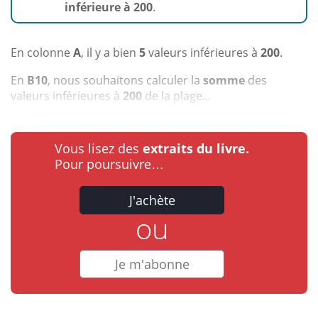
inférieure à 200
.
En colonne
A
, il y a bien
5
valeurs inférieures à
200
.
En
B10
, nous souhaitons calculer la
somme
des
valeurs inférieures à
200
de la plage...
Vous lisez des
extraits du livre.
Pour poursuivre…
J'achète
ou
Je m'abonne