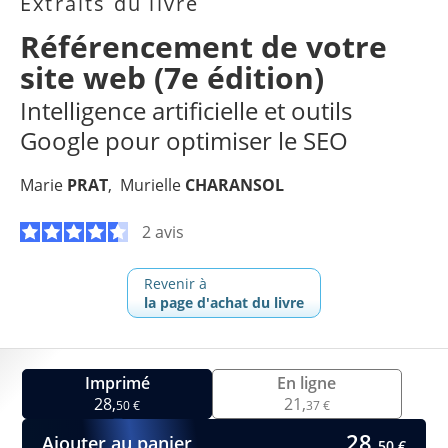
Extraits du livre
Référencement de votre
site web (7e édition)
Intelligence artificielle et outils
Google pour optimiser le SEO
Marie
PRAT
Murielle
CHARANSOL
2 avis
Revenir à
la page d'achat du livre
Imprimé
En ligne
28,
21,
50 €
37 €
28,
Ajouter au panier
50 €