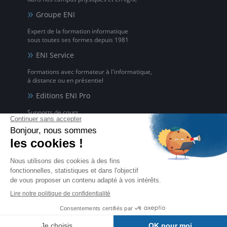
Groupe ENI
Expert de la formation informatique
sous toutes ses formes depuis 1981
ENI Service
Formations avec formateur à l'informatique,
à distance ou en présentiel
Editions ENI Pro
Supports de cours
pour les organismes de formation
ENI elearning
La solution de formation à l'informatique en ligne,
disponible en 5 langues
Certifications ENI
Certifications à l'informatique
éligibles CPF et reconnues par l'État