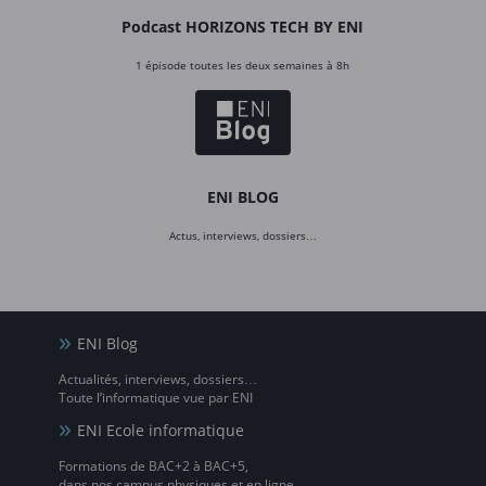
Podcast HORIZONS TECH BY ENI
1 épisode toutes les deux semaines à 8h
ENI BLOG
Actus, interviews, dossiers…
ENI Blog
Actualités, interviews, dossiers…
Toute l’informatique vue par ENI
ENI Ecole informatique
Formations de BAC+2 à BAC+5,
dans nos campus physiques et en ligne