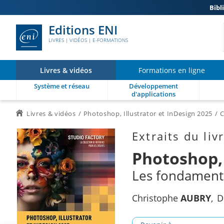
Bibl
Editions ENI
LIVRES | VIDÉOS | E-FORMATIONS
Livres & vidéos
Formations en ligne
Système et réseau
Développement
d'applications
Livres & vidéos
Photoshop, Illustrator et InDesign 2025
C
Extraits du liv
Photoshop, 
Les fondamen
Christophe
AUBRY
D