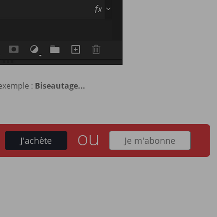
 exemple :
Biseautage...
ou
J'achète
Je m'abonne