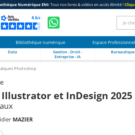
iothèque Numérique ENI:
Tous nos livres & vidéos en accès illimité !
Clique
Bibliothèque numérique
Espace Professionne
Data
Gestion - Droit -
Bureautique
Entreprise - IA
alques Photoshop
re
Illustrator et InDesign 2025
taux
idier
MAZIER