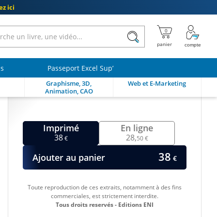
z ici
ls
Passeport Excel Sup’
Graphisme, 3D,
Web et E-Marketing
Animation, CAO
Imprimé
En ligne
38
28,
€
50 €
38
Ajouter au panier
€
Toute reproduction de ces extraits, notamment à des fins
commerciales, est strictement interdite.
Tous droits reservés - Editions ENI