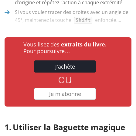
d’origine et répétez l’action à chaque extrémité.
Si vous voulez tracer des droites avec un angle de
45°, maintenez la touche
enfoncée....
Shift
Vous lisez des
extraits du livre.
Pour poursuivre…
J'achète
ou
Je m'abonne
Utiliser la Baguette magique