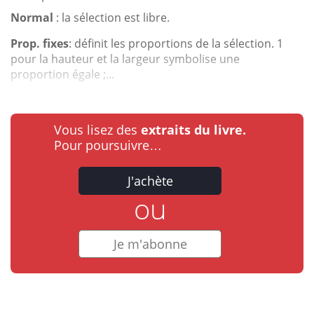
Normal
: la sélection est libre.
Prop. fixes
: définit les proportions de la sélection. 1
pour la hauteur et la largeur symbolise une
proportion égale ;...
Vous lisez des
extraits du livre.
Pour poursuivre…
J'achète
ou
Je m'abonne