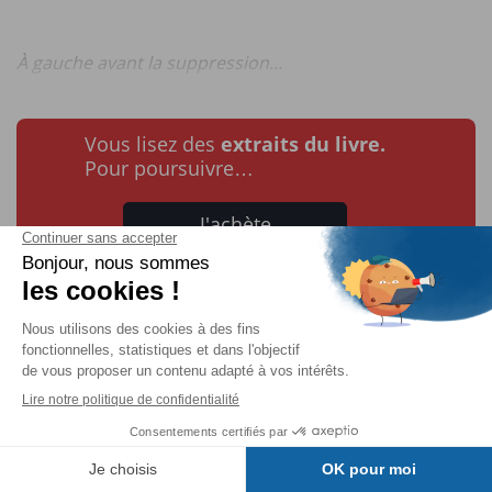
À gauche avant la suppression...
Vous lisez des
extraits du livre.
Pour poursuivre…
J'achète
ou
Je m'abonne
Sélectionner ou
Table des matières
désélectionner tout