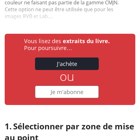
couleur ne faisant pas partie de la gamme CMJN.
Cette option ne peut être utilisée que pour les
images RVB et Lab....
Vous lisez des
extraits du livre.
Pour poursuivre…
J'achète
ou
Je m'abonne
Sélectionner par zone de mise
au point