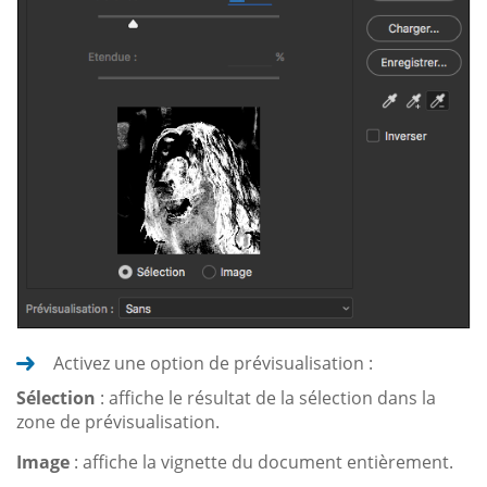
Activez une option de prévisualisation :
Sélection
: affiche le résultat de la sélection dans la
zone de prévisualisation.
Image
: affiche la vignette du document entièrement.