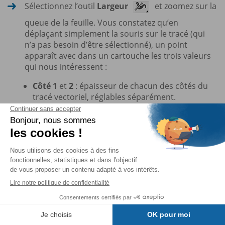
Sélectionnez l’outil
Largeur
et zoomez sur la
queue de la feuille. Vous constatez qu’en
déplaçant simplement la souris sur le tracé (qui
n’a pas besoin d’être sélectionné), un point
apparaît avec dans un cartouche les trois valeurs
qui nous intéressent :
Côté 1
et
2
: épaisseur de chacun des côtés du
tracé vectoriel, réglables séparément.
Largeur
: épaisseur totale du tracé.
Table des matières