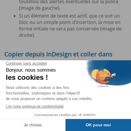
toutefois des alertes éventuelles sur la police
(image de gauche).
Si un élément de texte est actif, que ce soit un
bloc ou un simple point d’insertion, la mise en
forme initiale ne sera pas conservée (image de
droite).
Copier depuis InDesign et coller dans
Illustrator
Pour copier et coller du texte en conservant les
styles des caractères, choisissez la commande
Édition - Préférences - Gestion du presse-papiers
(PC) ou
Illustrator - Réglages - Gestion du presse-
papiers
(Mac), puis décochez l’option
Coller le
texte sans mise en forme
.
Dans InDesign, copiez le texte puis collez-le ensuite
dans Illustrator.
Table des matières