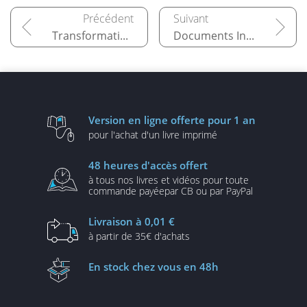
Transformation des objets
Documents InDesign
Version en ligne
offerte pour 1 an
pour l'achat d'un
livre imprimé
48 heures
d'accès offert
à tous nos livres et vidéos
pour toute
commande payée
par CB ou par PayPal
Livraison
à 0,01 €
à partir de
35€ d'achats
En stock
chez vous en 48h