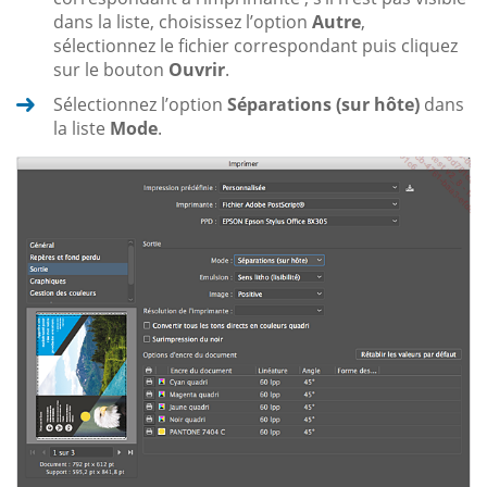
dans la liste, choisissez l’option
Autre
,
sélectionnez le fichier correspondant puis cliquez
sur le bouton
Ouvrir
.
Sélectionnez l’option
Séparations (sur hôte)
dans
la liste
Mode
.