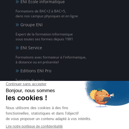
ENI Ecole informatique
Formations de BAC+2 à BAC+5,
dans nos campus physiques et en ligne
Groupe ENI
Expert de la formation informatique
sous toutes ses formes depuis 1981
ENI Service
Formations avec formateur à l'informatique,
à distance ou en présentiel
Editions ENI Pro
Supports de cours
pour les organismes de formation
ENI elearning
La solution de formation à l'informatique en ligne,
disponible en 5 langues
Certifications ENI
Certifications à l'informatique