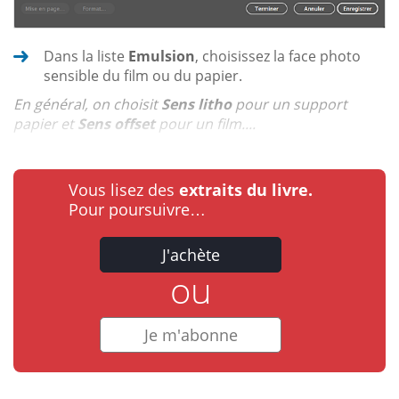
Dans la liste
Emulsion
, choisissez la face photo
sensible du film ou du papier.
En général, on choisit
Sens litho
pour un support
papier et
Sens offset
pour un film....
Vous lisez des
extraits du livre.
Pour poursuivre…
J'achète
ou
Je m'abonne