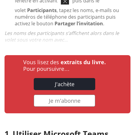
fenêtre en activant
puis dans le
volet
Participants
, tapez les noms, e-mails ou
numéros de téléphone des participants puis
activez le bouton
Partager l’invitation
.
Les noms des participants s’affichent alors dans le
volet sous votre nom avec...
Vous lisez des
extraits du livre.
Pour poursuivre…
J'achète
Je m'abonne
Utiliser Microsoft Teams