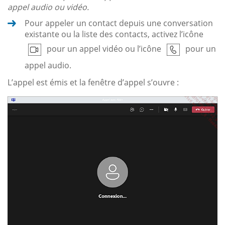
appel audio ou vidéo.
Pour appeler un contact depuis une conversation
existante ou la liste des contacts, activez l’icône
pour un appel vidéo ou l’icône
pour un
appel audio.
L’appel est émis et la fenêtre d’appel s’ouvre :