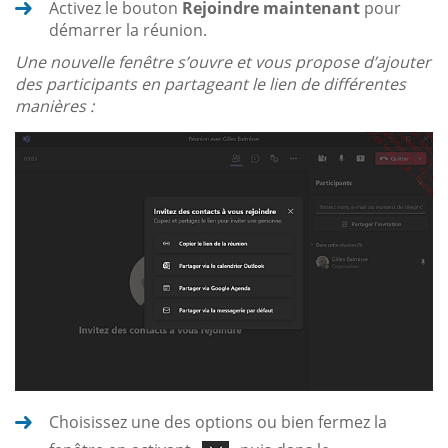
Activez le bouton
Rejoindre maintenant
pour
démarrer la réunion.
Une nouvelle fenêtre s’ouvre et vous propose d’ajouter
des participants en partageant le lien de différentes
manières :
Choisissez une des options ou bien fermez la