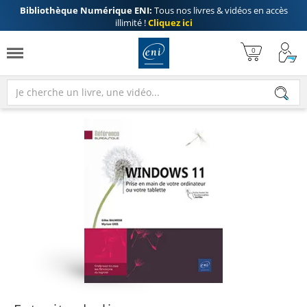
Bibliothèque Numérique ENI:
Tous nos livres & vidéos en accès
illimité !
Cliquez ici