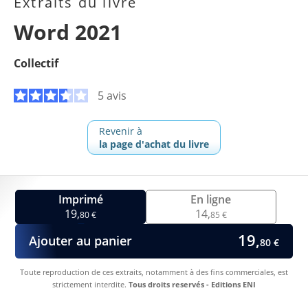
Extraits du livre
Word 2021
Collectif
5 avis
Revenir à
la page d'achat du livre
Imprimé
En ligne
19,
14,
80 €
85 €
19,
Ajouter au panier
80 €
Toute reproduction de ces extraits, notamment à des fins commerciales, est
strictement interdite.
Tous droits reservés - Editions ENI