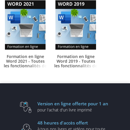
Formation en ligne
Formation en ligne
Word 2021 - Toutes
Word 2019 - Toutes
les fonctionnalités de
les fonctionnalités de
Word à votre portée
Word à votre portée
-
-
+ le livre numérique
+ le livre numérique
Word 2021 OFFERT -
Word 2019 OFFERT -
Valable 1 an, en illimité
Valable 1 an, en illimité
Version en ligne
offerte pour 1 an
pour l'achat d'un
livre imprimé
48 heures
d'accès offert
à tous nos livres et vidéos
pour toute