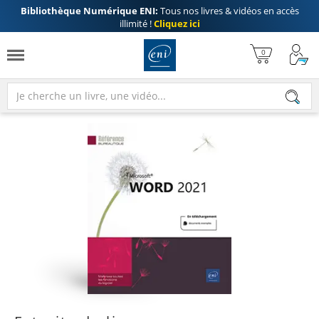
Bibliothèque Numérique ENI:
Tous nos livres & vidéos en accès
illimité !
Cliquez ici