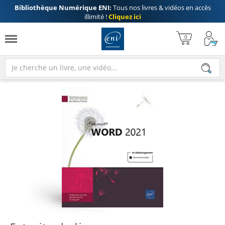
Bibliothèque Numérique ENI:
Tous nos livres & vidéos en accès
illimité !
Cliquez ici