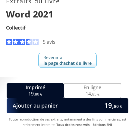
Extraits du livre
Word 2021
Collectif
5 avis
Revenir à
la page d'achat du livre
Imprimé
En ligne
19,
14,
80 €
85 €
19,
Ajouter au panier
80 €
Toute reproduction de ces extraits, notamment à des fins commerciales, est
strictement interdite.
Tous droits reservés - Editions ENI