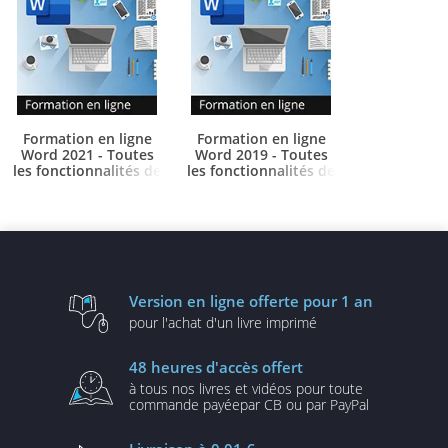
Formation en ligne
Formation en ligne
Word 2021 - Toutes
Word 2019 - Toutes
les fonctionnalités de
les fonctionnalités de
Word à votre portée
Word à votre portée
-
-
+ le livre numérique
+ le livre numérique
Word 2021 OFFERT -
Word 2019 OFFERT -
Valable 1 an, en illimité
Valable 1 an, en illimité
Version en ligne
offerte pour 1 an
pour l'achat d'un
livre imprimé
48 heures
d'accès offert
à tous nos livres et vidéos
pour toute
commande payée
par CB ou par PayPal