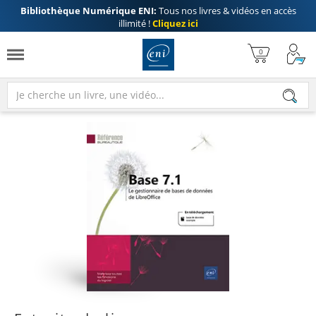
Bibliothèque Numérique ENI:
Tous nos livres & vidéos en accès
illimité !
Cliquez ici