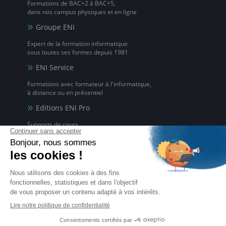
Formations de BAC+2 à BAC+5,
dans nos campus physiques et en ligne
Groupe ENI
Expert de la formation informatique
sous toutes ses formes depuis 1981
ENI Service
Formations avec formateur à l'informatique,
à distance ou en présentiel
Editions ENI Pro
Supports de cours
pour les organismes de formation
ENI elearning
La solution de formation à l'informatique en ligne,
disponible en 5 langues
Certifications ENI
Certifications à l'informatique
éligibles CPF et reconnues par l'État