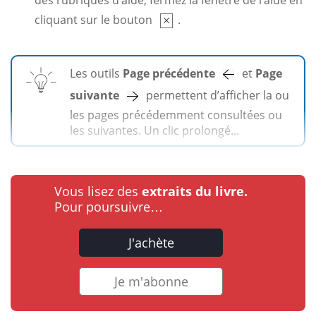
des rubriques d’aide, fermez la fenêtre de l’aide en
cliquant sur le bouton
.
Les outils
Page précédente
et
Page
suivante
permettent d’afficher la ou
les pages précédemment consultées ou
les suivantes. Un clic prolongé...
Vous lisez des
extraits du livre.
Pour poursuivre…
J'achète
Je m'abonne