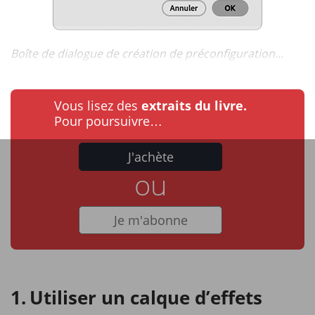
Boîte de dialogue de création de préconfiguration...
Vous lisez des
extraits du livre.
Pour poursuivre…
J'achète
ou
Je m'abonne
Utiliser un calque d’effets