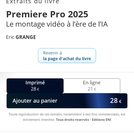
Extraits du livre
Premiere Pro 2025
Le montage vidéo à l’ère de l’IA
Eric
GRANGE
Revenir à
la page d'achat du livre
Imprimé
En ligne
28
21
€
€
28
Ajouter au panier
€
Toute reproduction de ces extraits, notamment à des fins commerciales, est
strictement interdite.
Tous droits reservés - Editions ENI