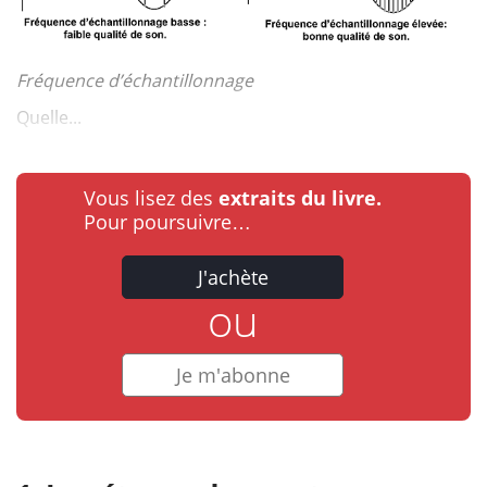
Fréquence d’échantillonnage
Quelle...
Vous lisez des
extraits du livre.
Pour poursuivre…
J'achète
ou
Je m'abonne