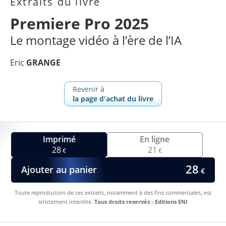
Extraits du livre
Premiere Pro 2025
Le montage vidéo à l’ère de l’IA
Eric
GRANGE
Revenir à
la page d'achat du livre
Imprimé
En ligne
28
21
€
€
28
Ajouter au panier
€
Toute reproduction de ces extraits, notamment à des fins commerciales, est
strictement interdite.
Tous droits reservés - Editions ENI