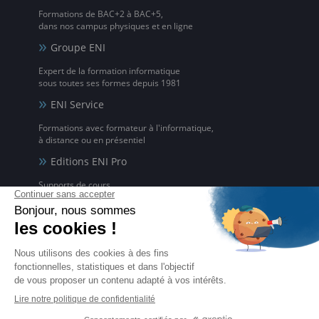
Formations de BAC+2 à BAC+5,
dans nos campus physiques et en ligne
Groupe ENI
Expert de la formation informatique
sous toutes ses formes depuis 1981
ENI Service
Formations avec formateur à l'informatique,
à distance ou en présentiel
Editions ENI Pro
Supports de cours
pour les organismes de formation
ENI elearning
La solution de formation à l'informatique en ligne,
disponible en 5 langues
Certifications ENI
Certifications à l'informatique
éligibles CPF et reconnues par l'État