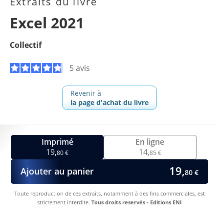
Extraits du livre
Excel 2021
Collectif
5 avis
Revenir à
la page d'achat du livre
Imprimé
En ligne
19,
14,
80 €
85 €
19,
Ajouter au panier
80 €
Toute reproduction de ces extraits, notamment à des fins commerciales, est
strictement interdite.
Tous droits reservés - Editions ENI