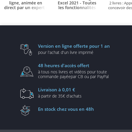
ligne, animée en
Excel 2021 - Toutes
2 livres : Ap
direct par un expert
les fonctionnalités
-
concevoir des
d'Excel à votre portée
Gagner en efficacité -
de bo
avec support de cours &
- + le livre numérique
attestation de suivi
Excel 2021 OFFERT -
fournis
Valable 1 an, en illimité
Version en ligne
offerte pour 1 an
pour l'achat d'un
livre imprimé
48 heures
d'accès offert
à tous nos livres et vidéos
pour toute
commande payée
par CB ou par PayPal
Livraison
à 0,01 €
à partir de
35€ d'achats
En stock
chez vous en 48h