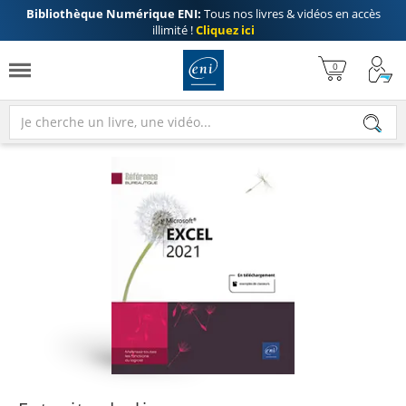
Bibliothèque Numérique ENI:
Tous nos livres & vidéos en accès
illimité !
Cliquez ici