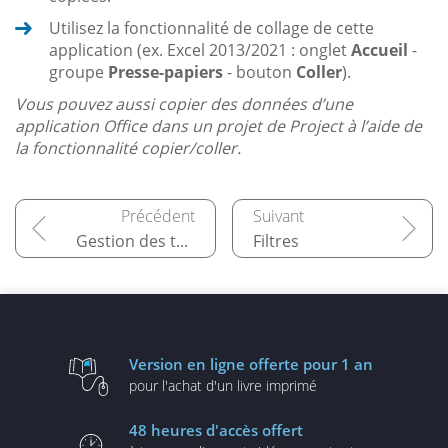
Utilisez la fonctionnalité de collage de cette
application (ex. Excel 2013/2021 : onglet
Accueil
-
groupe
Presse-papiers
- bouton
Coller
).
Vous pouvez aussi copier des données d’une
application Office dans un projet de Project à l’aide de
la fonctionnalité copier/coller.
Gestion des tables
Filtres
Version en ligne
offerte pour 1 an
pour l'achat d'un
livre imprimé
48 heures
d'accès offert