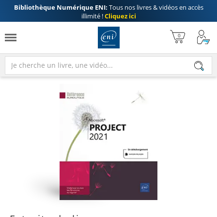
Bibliothèque Numérique ENI:
Tous nos livres & vidéos en accès
illimité !
Cliquez ici