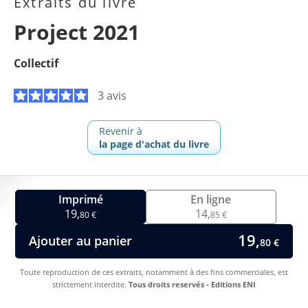
Extraits du livre
Project 2021
Collectif
3 avis
Revenir à
la page d'achat du livre
Imprimé
En ligne
19,
14,
80 €
85 €
19,
Ajouter au panier
80 €
Toute reproduction de ces extraits, notamment à des fins commerciales, est
strictement interdite.
Tous droits reservés - Editions ENI