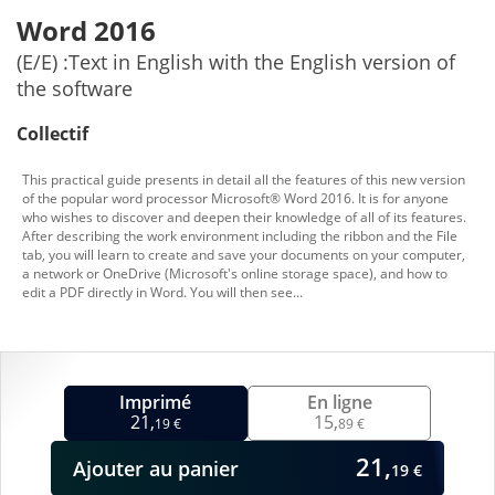
Word 2016
(E/E) :Text in English with the English version of
the software
Collectif
This practical guide presents in detail all the features of this new version
of the popular word processor Microsoft® Word 2016. It is for anyone
who wishes to discover and deepen their knowledge of all of its features.
After describing the work environment including the ribbon and the File
tab, you will learn to create and save your documents on your computer,
a network or OneDrive (Microsoft's online storage space), and how to
edit a PDF directly in Word. You will then see...
Imprimé
En ligne
21,
15,
19 €
89 €
21,
Ajouter
au panier
19 €