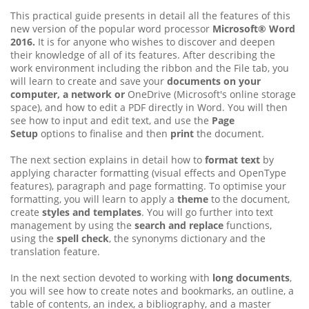
This practical guide presents in detail all the features of this
new version of the popular word processor
Microsoft® Word
2016.
It is for anyone who wishes to discover and deepen
their knowledge of all of its features. After describing the
work environment including the ribbon and the File tab, you
will learn to create and save your
documents on your
computer, a network or
OneDrive (Microsoft's online storage
space), and how to edit a PDF directly in Word. You will then
see how to input and edit text, and use the
Page
Setup
options to finalise and then
print
the document.
The next section explains in detail how to
format text
by
applying character formatting (visual effects and OpenType
features), paragraph and page formatting. To optimise your
formatting, you will learn to apply a
theme
to the document,
create
styles and templates
. You will go further into text
management by using the
search and replace
functions,
using the
spell check
, the synonyms dictionary and the
translation feature.
In the next section devoted to working with
long documents
,
you will see how to create notes and bookmarks, an outline, a
table of contents, an index, a bibliography, and a master