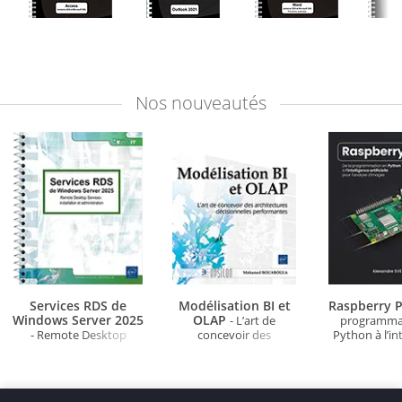
Nos
nouveautés
Services RDS de
Modélisation BI et
Raspberry P
Windows Server 2025
OLAP
- L’art de
programma
- Remote Desktop
concevoir des
Python à l’in
Services : installation et
architectures
artificielle po
administration
décisionnelles
d'ima
performantes